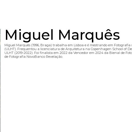
Miguel Marquês
Miguel Marquês (1996, Braga) trabalha em Lisboa e é mestrando em Fotografi
(ULHT). Frequentou a licenciatura de Arquitetura na Copenhagen School of Des
ULHT (2019-2022). Foi finalista em 2022 da Vencedor em 2024 da Bienal de Fot
de Fotografia NovoBanco Revelação.